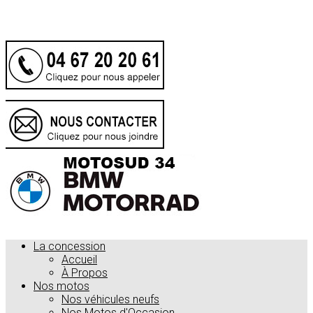
.
La concession
Accueil
À Propos
Nos motos
Nos véhicules neufs
Nos Motos d'Occasion