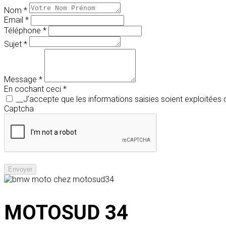
Nom *
Email *
Téléphone *
Sujet *
Message *
En cochant ceci *
__J'accepte que les informations saisies soient exploitée
Captcha
Envoyer
MOTOSUD 34