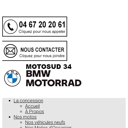
.
La concession
Accueil
À Propos
Nos motos
Nos véhicules neufs
Nos Motos d'Occasion