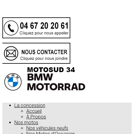
.
La concession
Accueil
À Propos
Nos motos
Nos véhicules neufs
Nos Motos d'Occasion