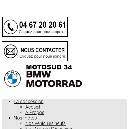
.
La concession
Accueil
À Propos
Nos motos
Nos véhicules neufs
Nos Motos d'Occasion