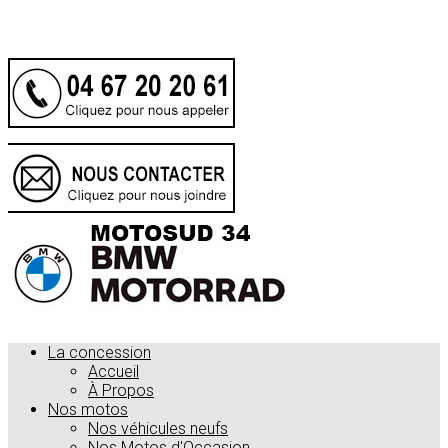
.
La concession
Accueil
À Propos
Nos motos
Nos véhicules neufs
Nos Motos d'Occasion