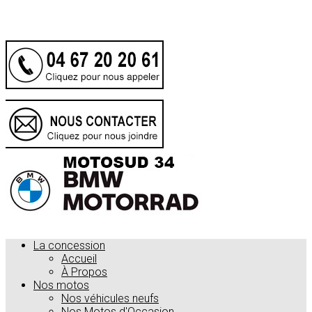
.
La concession
Accueil
À Propos
Nos motos
Nos véhicules neufs
Nos Motos d'Occasion