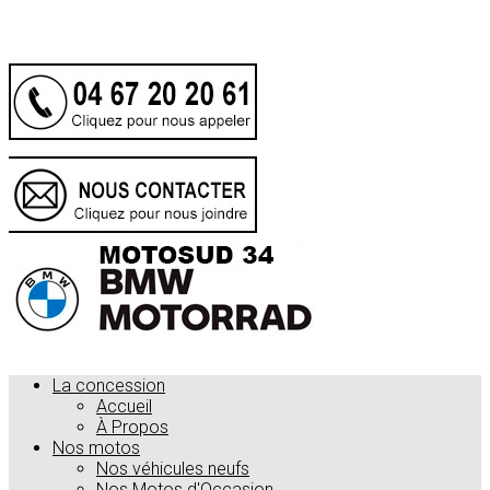
.
La concession
Accueil
À Propos
Nos motos
Nos véhicules neufs
Nos Motos d'Occasion