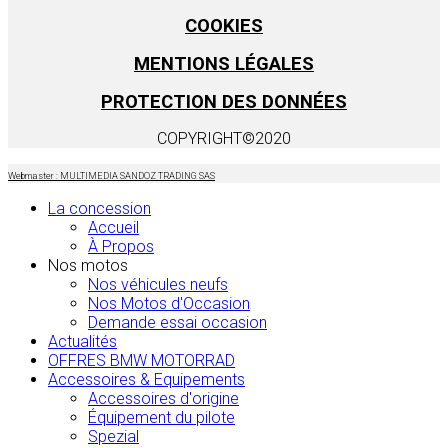
COOKIES
MENTIONS LÉGALES
PROTECTION DES DONNÉES
COPYRIGHT©2020
Webmaster : MULTIMEDIA SANDOZ TRADING SAS
La concession
Accueil
À Propos
Nos motos
Nos véhicules neufs
Nos Motos d'Occasion
Demande essai occasion
Actualités
OFFRES BMW MOTORRAD
Accessoires & Equipements
Accessoires d'origine
Équipement du pilote
Spezial