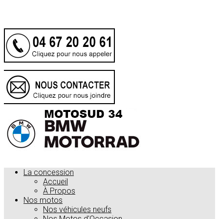
.
La concession
Accueil
À Propos
Nos motos
Nos véhicules neufs
Nos Motos d'Occasion