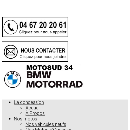
.
La concession
Accueil
À Propos
Nos motos
Nos véhicules neufs
Nos Motos d'Occasion