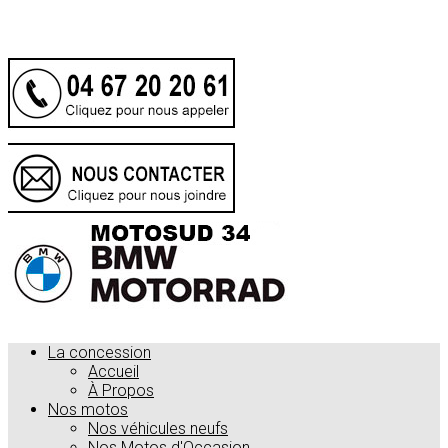
.
La concession
Accueil
À Propos
Nos motos
Nos véhicules neufs
Nos Motos d'Occasion