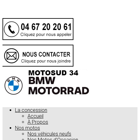
.
La concession
Accueil
À Propos
Nos motos
Nos véhicules neufs
Nos Motos d'Occasion