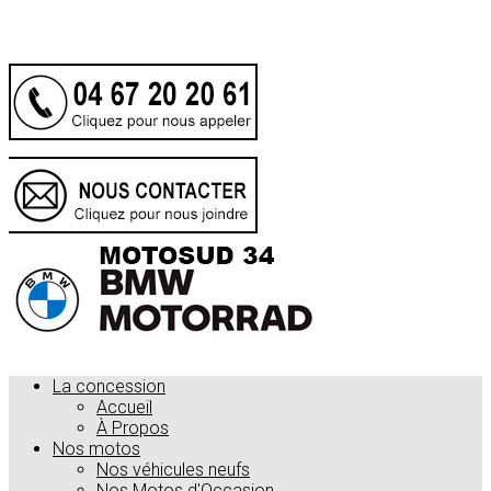
.
La concession
Accueil
À Propos
Nos motos
Nos véhicules neufs
Nos Motos d'Occasion