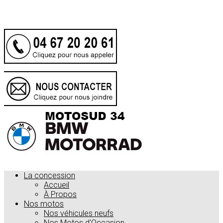
.
La concession
Accueil
À Propos
Nos motos
Nos véhicules neufs
Nos Motos d'Occasion