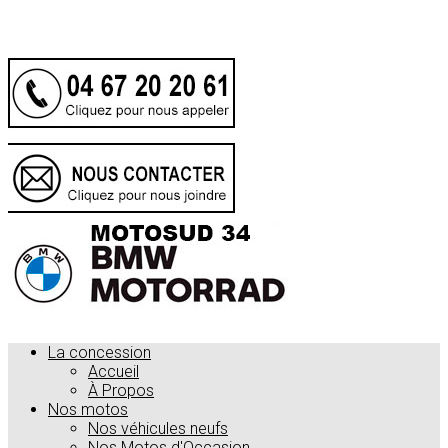
.
La concession
Accueil
À Propos
Nos motos
Nos véhicules neufs
Nos Motos d'Occasion